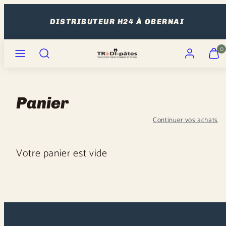
Ignorer
et
DISTRIBUTEUR H24 À OBERNAI
passer
Menu
Recherche
Compte
Affiche
Affiche
au
0
mon
mon
contenu
panier
panier
(0)
(0)
Panier
Continuer vos achats
Votre panier est vide
Chargement
en
cours...