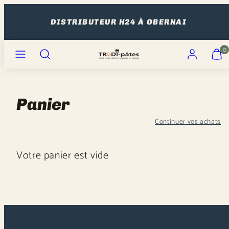
Ignorer
et
DISTRIBUTEUR H24 À OBERNAI
passer
Menu
Recherche
Compte
Affiche
Affiche
au
0
mon
mon
contenu
panier
panier
(0)
(0)
Panier
Continuer vos achats
Votre panier est vide
Chargement
en
cours...