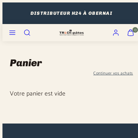
Ignorer
et
DISTRIBUTEUR H24 À OBERNAI
passer
Menu
Recherche
Compte
Affiche
Affiche
au
0
mon
mon
contenu
panier
panier
(0)
(0)
Panier
Continuer vos achats
Votre panier est vide
Chargement
en
cours...