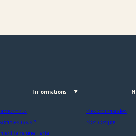
Informations
M
tactez-nous
Mes commandes
 sommes nous ?
Mon compte
ment faire une Tarte