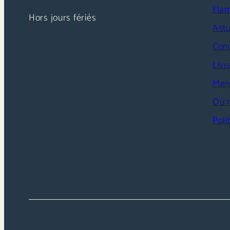
Fla
Hors jours fériés
Astu
Cond
Livr
Ment
Où n
Pol