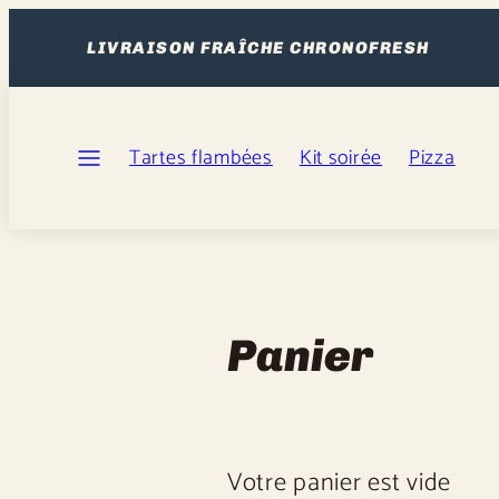
Ignorer
et
LIVRAISON FRAÎCHE CHRONOFRESH
passer
au
Menu
contenu
Tartes flambées
Kit soirée
Pizza
Panier
Votre panier est vide