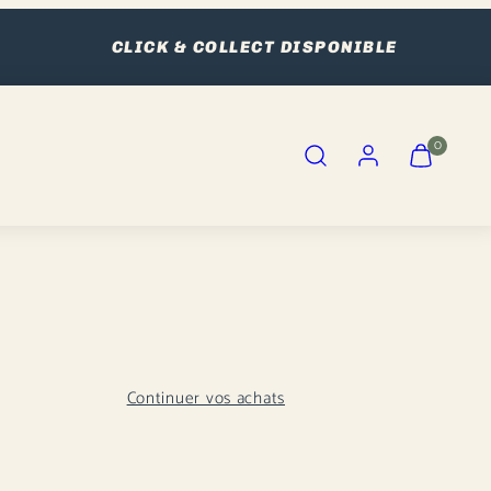
CLICK & COLLECT DISPONIBLE
Recherche
Compte
Afficher
Afficher
0
mon
mon
panier
panier
(0)
(0)
Continuer vos achats